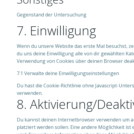
service
google-
Gegenstand der Untersuchung
maps
7. Einwilligung
Consent
to
service
Wenn du unsere Website das erste Mal besuchst, zeig
sonstiges
du uns deine Einwilligung alle von dir gewählten K
Verwendung von Cookies über deinen Browser deaktiv
7.1 Verwalte deine Einwilligungseinstellungen
Du hast die Cookie-Richtlinie ohne Javascript-Unte
verwenden.
8. Aktivierung/Deak
Du kannst deinen Internetbrowser verwenden um aut
platziert werden sollen. Eine andere Möglichkeit ist