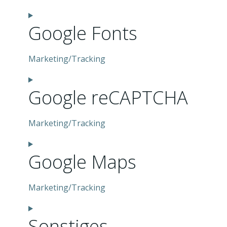
Consent
Google Fonts
to
service
wordpress
Marketing/Tracking
Consent
Google reCAPTCHA
to
service
google-
Marketing/Tracking
fonts
Consent
Google Maps
to
service
google-
Marketing/Tracking
recaptcha
Consent
Sonstiges
to